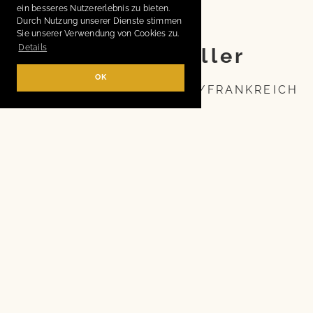
ein besseres Nutzererlebnis zu bieten.
OI+IO
Durch Nutzung unserer Dienste stimmen
Sie unserer Verwendung von Cookies zu.
Details
Müller&Müller
OK
SCHWEIZ/DEUTSCHLAND/FRANKREICH
Zirzensischer Spaziergang, 50 Min., nonverbal
Bewegungen und Dynamiken von Objekten im Raum sind die
Hauptakteure: ein Besen, ein Schlagzeugbecken, eine
Pyramide, ein Stab, ein Tisch und eine Fülle an Diabolo-
Schalen. Alle suchen sich einen Platz für den eigenen Auftritt.
Für kurze Zeit werden sie lebendig, wie von Geisterhand. Und
damit beginnt ein zirzensisch-dadaistischer Parcours, den
zwei Jongleure via Schnursysteme in Gang halten. Alles
dreht, wackelt, tanzt, schwingt – und manchmal lärmt es